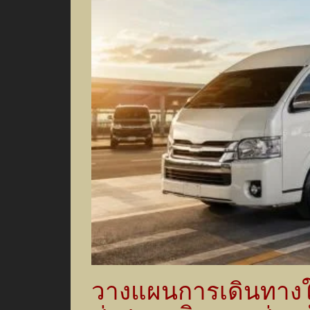
วางแผนการเดินทางให