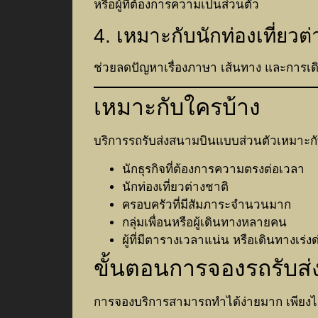
หรือผู้ที่ต้องการความเป็นส่วนตัว
4. เหมาะกับนักท่องเที่ยวต
ช่วยลดปัญหาเรื่องภาษา เส้นทาง และการเดิน
เหมาะกับใครบ้าง
บริการรถรับส่งสนามบินแบบส่วนตัวเหมาะกับ
นักธุรกิจที่ต้องการความตรงต่อเวลา
นักท่องเที่ยวต่างชาติ
ครอบครัวที่มีสัมภาระจำนวนมาก
กลุ่มเพื่อนหรือผู้เดินทางหลายคน
ผู้ที่มีตารางเวลาแน่น หรือเดินทางเร่ง
ขั้นตอนการจองรถรับส
การจองบริการสามารถทำได้ง่ายมาก เพียงไม่