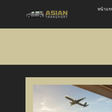
หน้าแร