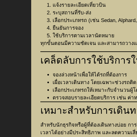
แจ้งรายละเอียดเที่ยวบิน
ระบุสถานที่รับ-ส่ง
เลือกประเภทรถ (เช่น Sedan, Alphard,
ยืนยันการจอง
ใช้บริการตามเวลานัดหมาย
ทุกขั้นตอนมีความชัดเจน และสามารถวางแผน
เคล็ดลับการใช้บริการให
จองล่วงหน้าเพื่อให้ได้รถที่ต้องการ
เผื่อเวลาเดินทาง โดยเฉพาะช่วงรถติด
เลือกประเภทรถให้เหมาะกับจำนวนผู้
ตรวจสอบรายละเอียดบริการ เช่น ค่า
เหมาะสำหรับการเดินท
สำหรับนักธุรกิจหรือผู้ที่ต้องเดินทางบ่อย ก
เวลาได้อย่างมีประสิทธิภาพ และลดความเสี่ย