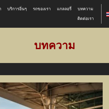
ก
บริการอิ่นๆ
รถของเรา
แกลลอรี่
บทความ
ติดต่อเรา
บทความ