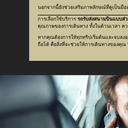
นอกจากนี้ยังช่วยเสริมภาพลักษณ์ที่ดูเป็นม
การเลือกใช้บริการ
รถรับส่งสนามบินแบบส่ว
คุณภาพของการเดินทาง ทั้งในด้านเวลา 
หากคุณต้องการให้ทุกทริปเริ่มต้นและจบลงอย
ถือได้ คือสิ่งที่จะช่วยให้การเดินทางของคุณ “