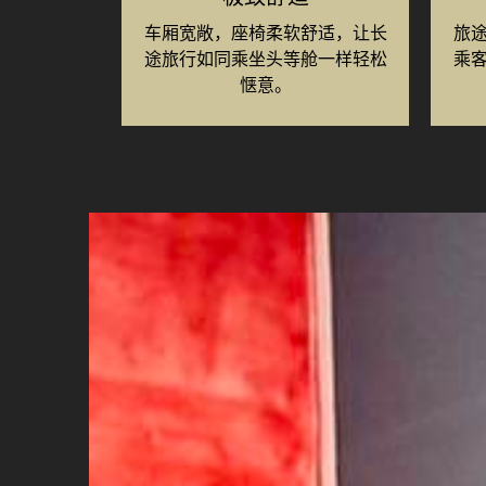
车厢宽敞，座椅柔软舒适，让长
旅
途旅行如同乘坐头等舱一样轻松
乘
惬意。